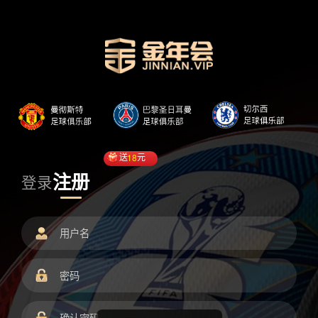
送
18
元
注册
登录