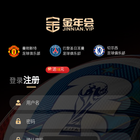
送
18
元
注册
登录