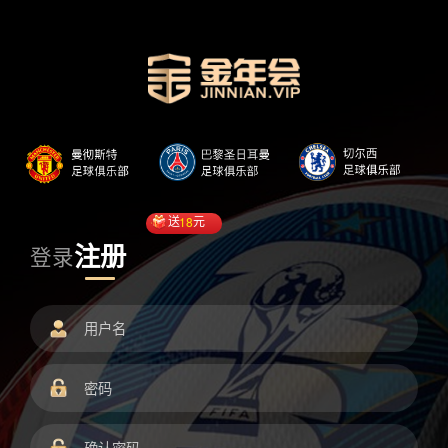
送
18
元
注册
登录